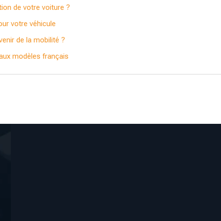
tion de votre voiture ?
our votre véhicule
enir de la mobilité ?
eaux modèles français