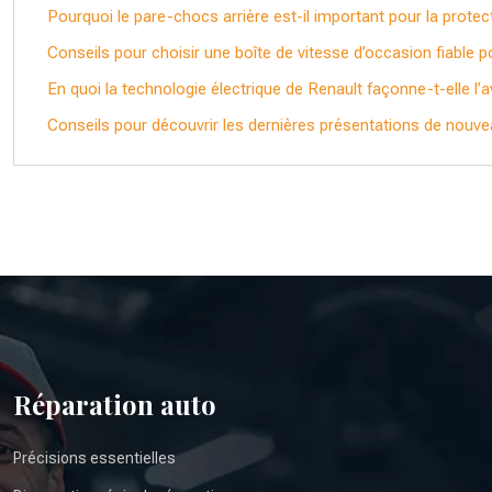
Pourquoi le pare-chocs arrière est-il important pour la protec
Conseils pour choisir une boîte de vitesse d’occasion fiable p
En quoi la technologie électrique de Renault façonne-t-elle l’av
Conseils pour découvrir les dernières présentations de nouv
Réparation auto
Précisions essentielles