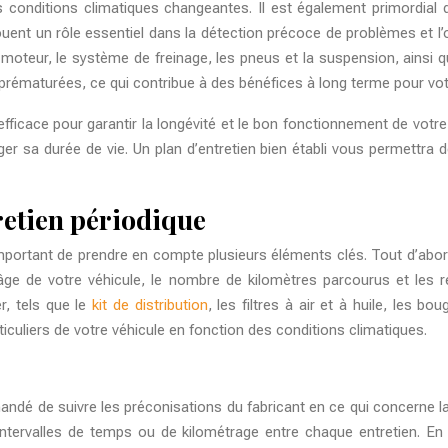
onditions climatiques changeantes. Il est également primordial de 
 jouent un rôle essentiel dans la détection précoce de problèmes et 
 moteur, le système de freinage, les pneus et la suspension, ainsi q
 prématurées, ce qui contribue à des bénéfices à long terme pour vot
 efficace pour garantir la longévité et le bon fonctionnement de votr
er sa durée de vie. Un plan d’entretien bien établi vous permettra d
etien périodique
important de prendre en compte plusieurs éléments clés. Tout d’abor
’âge de votre véhicule, le nombre de kilomètres parcourus et les 
r, tels que le
kit de distribution
, les filtres à air et à huile, les bo
culiers de votre véhicule en fonction des conditions climatiques.
mandé de suivre les préconisations du fabricant en ce qui concerne 
 intervalles de temps ou de kilométrage entre chaque entretien. 